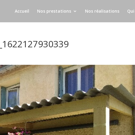
Accueil
Nos prestations
Nos réalisations
Qui
_1622127930339