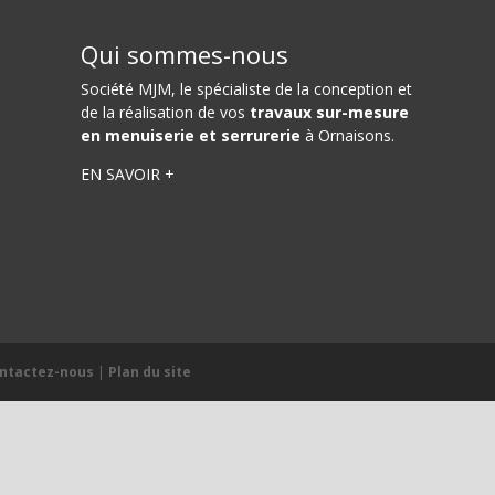
Qui sommes-nous
Société MJM
, le spécialiste de la conception et
de la réalisation de vos
travaux sur-mesure
en menuiserie et serrurerie
à Ornaisons.
EN SAVOIR +
ntactez-nous
|
Plan du site