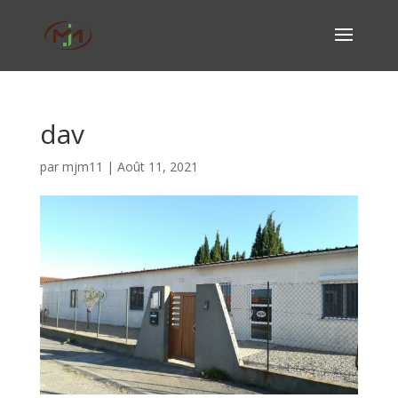
dav
par
mjm11
|
Août 11, 2021